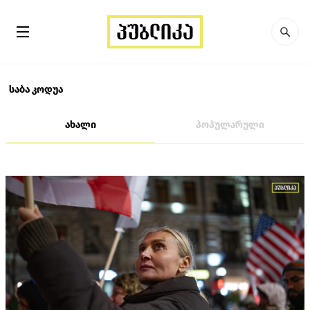
საბა კოდუა
ახალი
პოპულარული