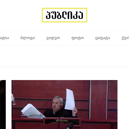
ᲐᲢᲘᲐ
ᲑᲚᲝᲒᲘ
ᲕᲘᲓᲔᲝ
ᲤᲝᲢᲝ
ᲪᲘᲢᲐᲢᲐ
ᲥᲕᲘ