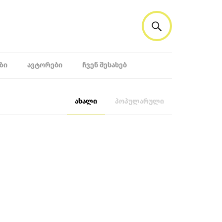
ᲖᲘ
ᲐᲕᲢᲝᲠᲔᲑᲘ
ᲩᲕᲔᲜ ᲨᲔᲡᲐᲮᲔᲑ
ახალი
პოპულარული