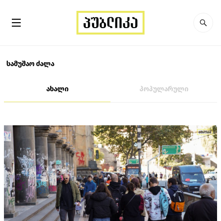
სამუშაო ძალა
ახალი
პოპულარული