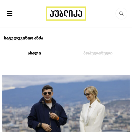
სატელევიზიო ანძა
ახალი
პოპულარული