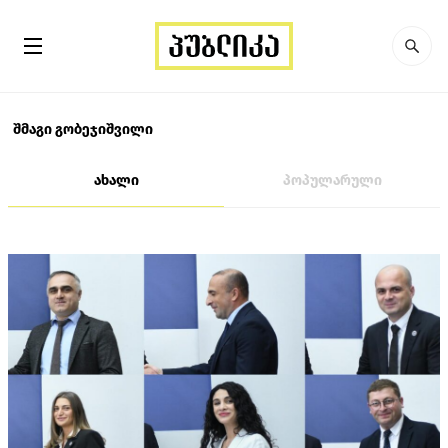
შმაგი გობეჯიშვილი
ახალი
პოპულარული