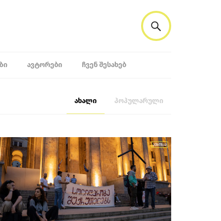
ᲖᲘ
ᲐᲕᲢᲝᲠᲔᲑᲘ
ᲩᲕᲔᲜ ᲨᲔᲡᲐᲮᲔᲑ
ახალი
პოპულარული