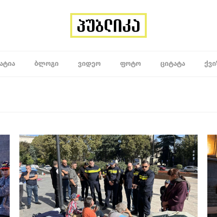
ᲐᲢᲘᲐ
ᲑᲚᲝᲒᲘ
ᲕᲘᲓᲔᲝ
ᲤᲝᲢᲝ
ᲪᲘᲢᲐᲢᲐ
ᲥᲕᲘ