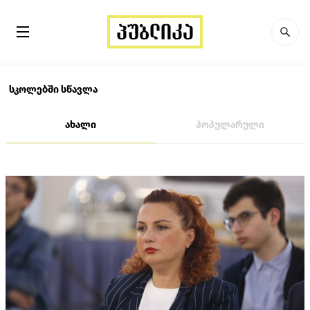
სკოლებში სწავლა
ახალი
პოპულარული