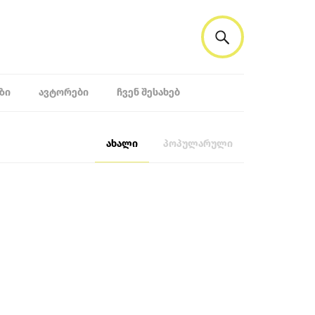
ᲖᲘ
ᲐᲕᲢᲝᲠᲔᲑᲘ
ᲩᲕᲔᲜ ᲨᲔᲡᲐᲮᲔᲑ
ახალი
პოპულარული