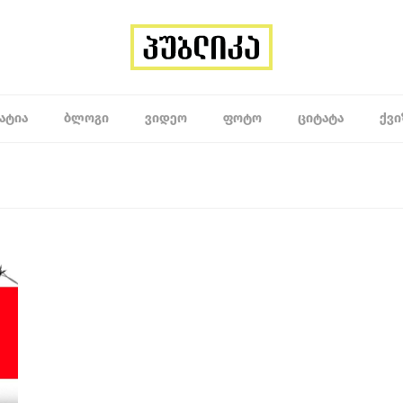
ᲐᲢᲘᲐ
ᲑᲚᲝᲒᲘ
ᲕᲘᲓᲔᲝ
ᲤᲝᲢᲝ
ᲪᲘᲢᲐᲢᲐ
ᲥᲕᲘ