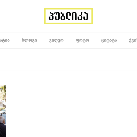
ᲐᲢᲘᲐ
ᲑᲚᲝᲒᲘ
ᲕᲘᲓᲔᲝ
ᲤᲝᲢᲝ
ᲪᲘᲢᲐᲢᲐ
ᲥᲕᲘ