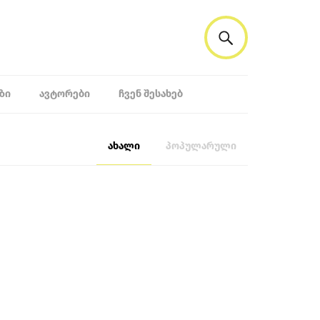
ᲖᲘ
ᲐᲕᲢᲝᲠᲔᲑᲘ
ᲩᲕᲔᲜ ᲨᲔᲡᲐᲮᲔᲑ
ახალი
პოპულარული