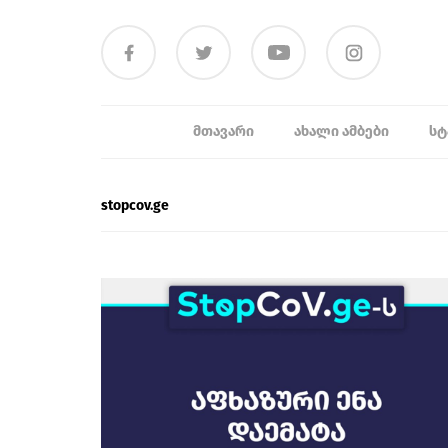
ᲛᲗᲐᲕᲐᲠᲘ
ᲐᲮᲐᲚᲘ ᲐᲛᲑᲔᲑᲘ
ᲡᲢ
stopcov.ge