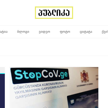
ᲐᲢᲘᲐ
ᲑᲚᲝᲒᲘ
ᲕᲘᲓᲔᲝ
ᲤᲝᲢᲝ
ᲪᲘᲢᲐᲢᲐ
ᲥᲕᲘ