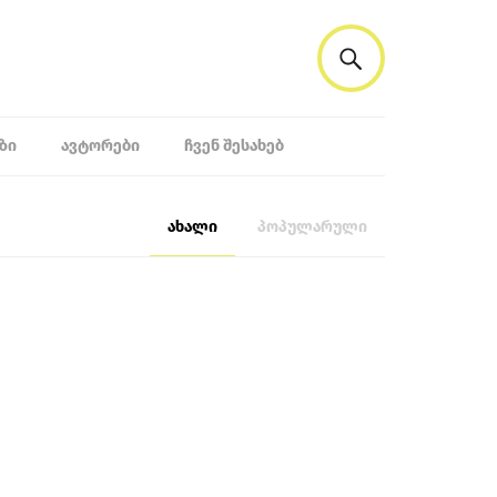
ᲖᲘ
ᲐᲕᲢᲝᲠᲔᲑᲘ
ᲩᲕᲔᲜ ᲨᲔᲡᲐᲮᲔᲑ
ახალი
პოპულარული