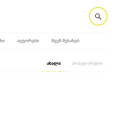
ᲖᲘ
ᲐᲕᲢᲝᲠᲔᲑᲘ
ᲩᲕᲔᲜ ᲨᲔᲡᲐᲮᲔᲑ
ახალი
პოპულარული