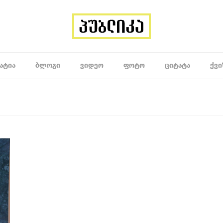
ᲐᲢᲘᲐ
ᲑᲚᲝᲒᲘ
ᲕᲘᲓᲔᲝ
ᲤᲝᲢᲝ
ᲪᲘᲢᲐᲢᲐ
ᲥᲕᲘ