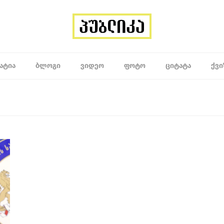
ᲐᲢᲘᲐ
ᲑᲚᲝᲒᲘ
ᲕᲘᲓᲔᲝ
ᲤᲝᲢᲝ
ᲪᲘᲢᲐᲢᲐ
ᲥᲕᲘ