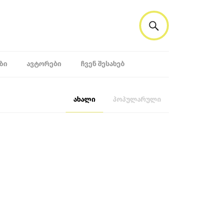
ᲖᲘ
ᲐᲕᲢᲝᲠᲔᲑᲘ
ᲩᲕᲔᲜ ᲨᲔᲡᲐᲮᲔᲑ
ახალი
პოპულარული