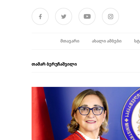
ᲛᲗᲐᲕᲐᲠᲘ
ᲐᲮᲐᲚᲘ ᲐᲛᲑᲔᲑᲘ
ᲡᲢ
თამარ ბერუჩაშვილი