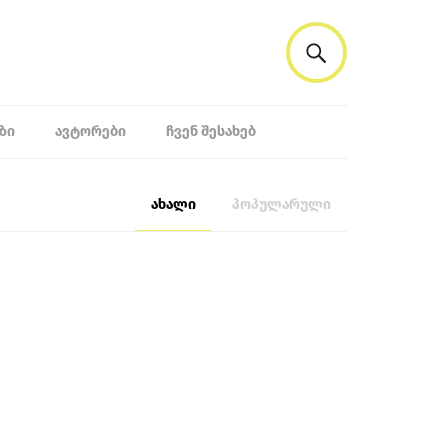
ᲖᲘ
ᲐᲕᲢᲝᲠᲔᲑᲘ
ᲩᲕᲔᲜ ᲨᲔᲡᲐᲮᲔᲑ
ახალი
პოპულარული