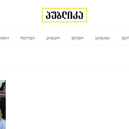
ᲐᲢᲘᲐ
ᲑᲚᲝᲒᲘ
ᲕᲘᲓᲔᲝ
ᲤᲝᲢᲝ
ᲪᲘᲢᲐᲢᲐ
ᲥᲕᲘ