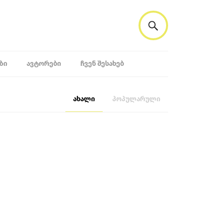
ᲖᲘ
ᲐᲕᲢᲝᲠᲔᲑᲘ
ᲩᲕᲔᲜ ᲨᲔᲡᲐᲮᲔᲑ
ახალი
პოპულარული