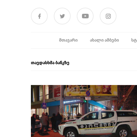
ᲛᲗᲐᲕᲐᲠᲘ
ᲐᲮᲐᲚᲘ ᲐᲛᲑᲔᲑᲘ
ᲡᲢ
თავდასხმა ბანკზე