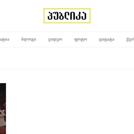
ᲐᲢᲘᲐ
ᲑᲚᲝᲒᲘ
ᲕᲘᲓᲔᲝ
ᲤᲝᲢᲝ
ᲪᲘᲢᲐᲢᲐ
ᲥᲕᲘ