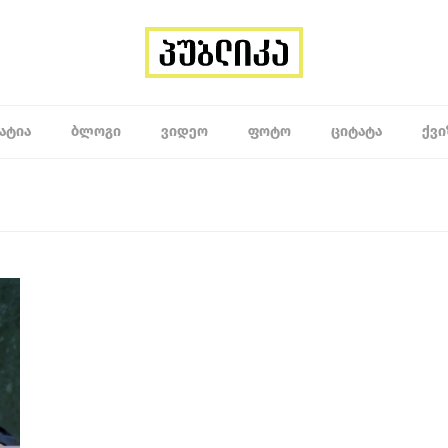
ᲐᲢᲘᲐ
ᲑᲚᲝᲒᲘ
ᲕᲘᲓᲔᲝ
ᲤᲝᲢᲝ
ᲪᲘᲢᲐᲢᲐ
ᲥᲕᲘ