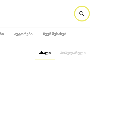
ᲖᲘ
ᲐᲕᲢᲝᲠᲔᲑᲘ
ᲩᲕᲔᲜ ᲨᲔᲡᲐᲮᲔᲑ
ახალი
პოპულარული