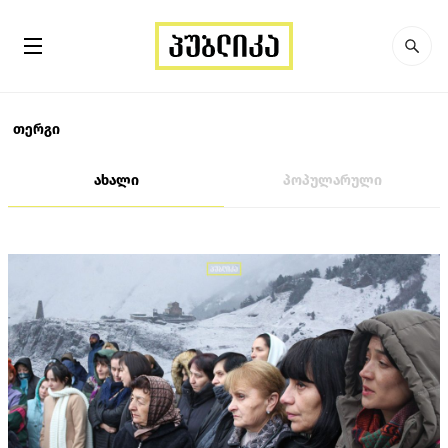
თერგი
ახალი
პოპულარული