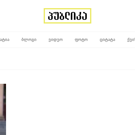
ᲐᲢᲘᲐ
ᲑᲚᲝᲒᲘ
ᲕᲘᲓᲔᲝ
ᲤᲝᲢᲝ
ᲪᲘᲢᲐᲢᲐ
ᲥᲕᲘ