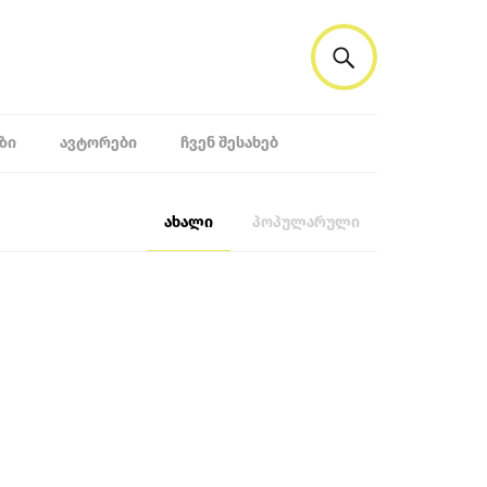
ᲖᲘ
ᲐᲕᲢᲝᲠᲔᲑᲘ
ᲩᲕᲔᲜ ᲨᲔᲡᲐᲮᲔᲑ
ახალი
პოპულარული