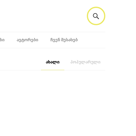
ᲖᲘ
ᲐᲕᲢᲝᲠᲔᲑᲘ
ᲩᲕᲔᲜ ᲨᲔᲡᲐᲮᲔᲑ
ახალი
პოპულარული