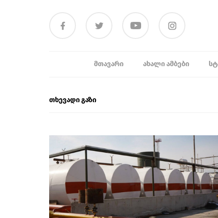
ᲛᲗᲐᲕᲐᲠᲘ
ᲐᲮᲐᲚᲘ ᲐᲛᲑᲔᲑᲘ
ᲡᲢ
თხევადი გაზი