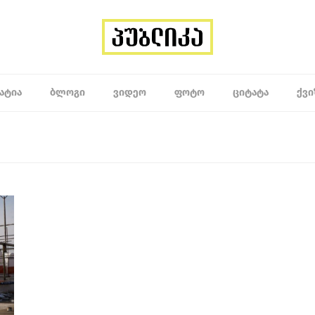
ᲐᲢᲘᲐ
ᲑᲚᲝᲒᲘ
ᲕᲘᲓᲔᲝ
ᲤᲝᲢᲝ
ᲪᲘᲢᲐᲢᲐ
ᲥᲕᲘ