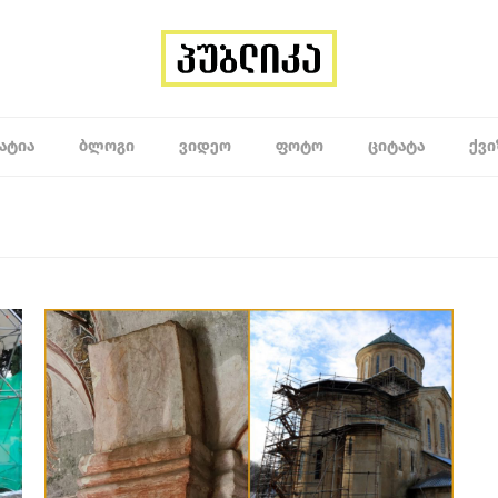
ᲐᲢᲘᲐ
ᲑᲚᲝᲒᲘ
ᲕᲘᲓᲔᲝ
ᲤᲝᲢᲝ
ᲪᲘᲢᲐᲢᲐ
ᲥᲕᲘ