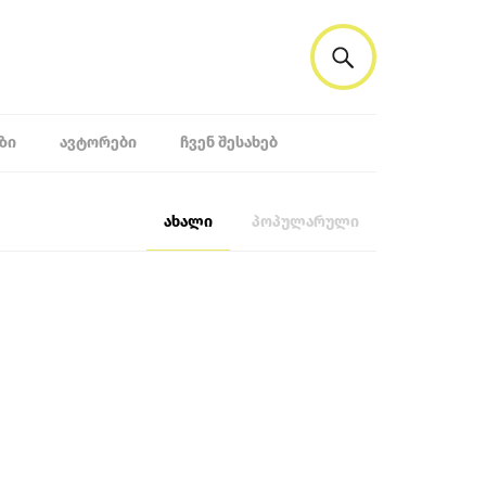
ᲖᲘ
ᲐᲕᲢᲝᲠᲔᲑᲘ
ᲩᲕᲔᲜ ᲨᲔᲡᲐᲮᲔᲑ
ახალი
პოპულარული