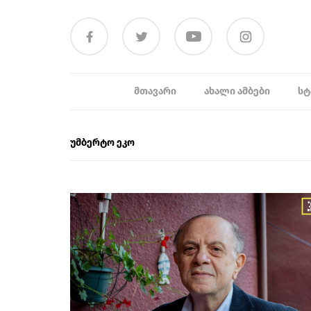
ᲛᲗᲐᲕᲐᲠᲘ
ᲐᲮᲐᲚᲘ ᲐᲛᲑᲔᲑᲘ
ᲡᲢ
უმბერტო ეკო