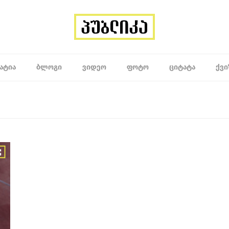
ᲐᲢᲘᲐ
ᲑᲚᲝᲒᲘ
ᲕᲘᲓᲔᲝ
ᲤᲝᲢᲝ
ᲪᲘᲢᲐᲢᲐ
ᲥᲕᲘ