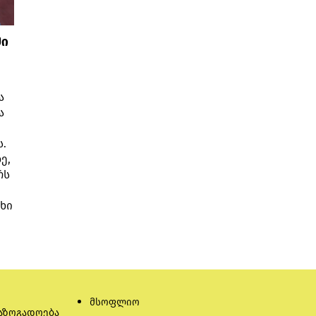
ში
ა
ა
.
ე,
რს
უხი
მსოფლიო
აზოგადოება