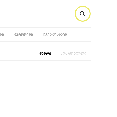
ᲖᲘ
ᲐᲕᲢᲝᲠᲔᲑᲘ
ᲩᲕᲔᲜ ᲨᲔᲡᲐᲮᲔᲑ
ახალი
პოპულარული