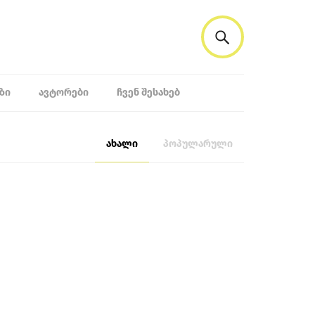
ᲖᲘ
ᲐᲕᲢᲝᲠᲔᲑᲘ
ᲩᲕᲔᲜ ᲨᲔᲡᲐᲮᲔᲑ
ახალი
პოპულარული