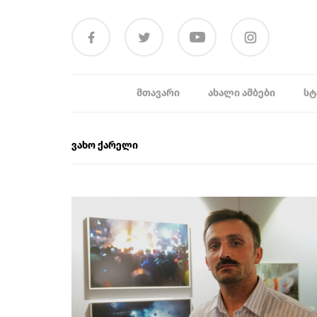
ᲛᲗᲐᲕᲐᲠᲘ
ᲐᲮᲐᲚᲘ ᲐᲛᲑᲔᲑᲘ
ᲡᲢ
ვახო ქარელი