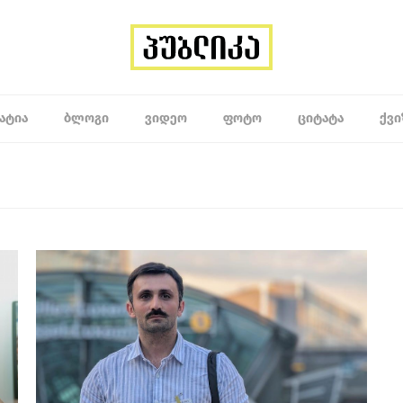
ᲐᲢᲘᲐ
ᲑᲚᲝᲒᲘ
ᲕᲘᲓᲔᲝ
ᲤᲝᲢᲝ
ᲪᲘᲢᲐᲢᲐ
ᲥᲕᲘ