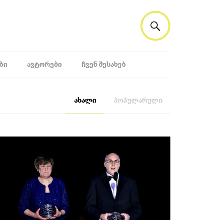
ᲖᲘ
ᲐᲕᲢᲝᲠᲔᲑᲘ
ᲩᲕᲔᲜ ᲨᲔᲡᲐᲮᲔᲑ
ახალი
პოპულარული