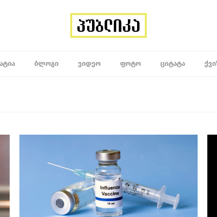
ᲐᲢᲘᲐ
ᲑᲚᲝᲒᲘ
ᲕᲘᲓᲔᲝ
ᲤᲝᲢᲝ
ᲪᲘᲢᲐᲢᲐ
ᲥᲕᲘ