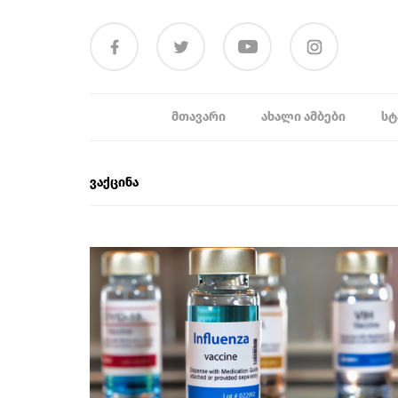
ᲛᲗᲐᲕᲐᲠᲘ
ᲐᲮᲐᲚᲘ ᲐᲛᲑᲔᲑᲘ
ᲡᲢ
ვაქცინა