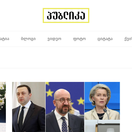
ᲐᲢᲘᲐ
ᲑᲚᲝᲒᲘ
ᲕᲘᲓᲔᲝ
ᲤᲝᲢᲝ
ᲪᲘᲢᲐᲢᲐ
ᲥᲕᲘ