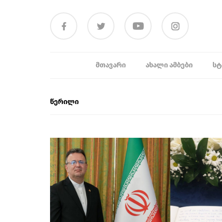
ᲛᲗᲐᲕᲐᲠᲘ
ᲐᲮᲐᲚᲘ ᲐᲛᲑᲔᲑᲘ
ᲡᲢ
წერილი