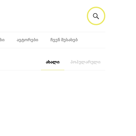
ᲖᲘ
ᲐᲕᲢᲝᲠᲔᲑᲘ
ᲩᲕᲔᲜ ᲨᲔᲡᲐᲮᲔᲑ
ახალი
პოპულარული