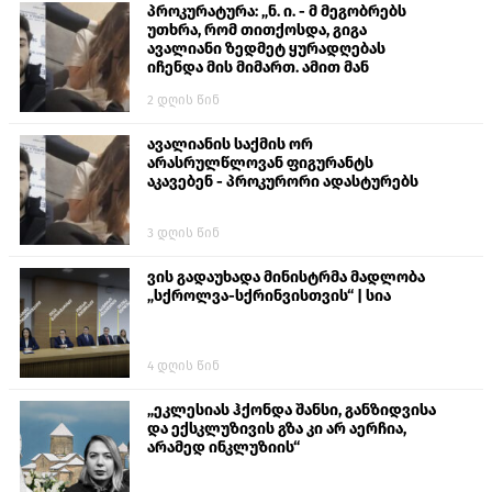
პროკურატურა: „ნ. ი. - მ მეგობრებს
უთხრა, რომ თითქოსდა, გიგა
ავალიანი ზედმეტ ყურადღებას
იჩენდა მის მიმართ. ამით მან
ალექსანდრე გაბაშვილი წააქეზა,
2 დღის წინ
თავს დასხმოდა გიგა ავალიანს“
ავალიანის საქმის ორ
არასრულწლოვან ფიგურანტს
აკავებენ - პროკურორი ადასტურებს
3 დღის წინ
ვის გადაუხადა მინისტრმა მადლობა
„სქროლვა-სქრინვისთვის“ | სია
4 დღის წინ
„ეკლესიას ჰქონდა შანსი, განზიდვისა
და ექსკლუზივის გზა კი არ აერჩია,
არამედ ინკლუზიის“