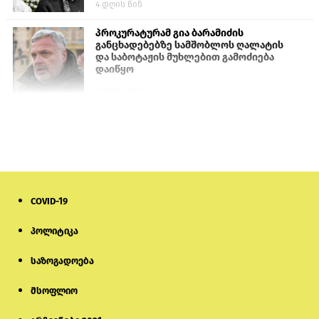
4 დღის წინ
პროკურატურამ გია ბარამიძის
განცხადებებზე სამშობლოს ღალატის
და საბოტაჟის მუხლებით გამოძიება
დაიწყო
2 დღის წინ
თურქეთის პარლამენტის წევრები
ანკარას აფხაზური პასპორტების
აღიარებისკენ მოუწოდებენ
1 დღის წინ
COVID-19
მონიტორი: პირები, რომლებიც
თაღლითურ ქოლცენტრში
მუშაობდნენ, სავარაუდოდ, ისევ
პოლიტიკა
აგრძელებენ დანაშაულებრივ
საქმიანობას
საზოგადოება
5 დღის წინ
მსოფლიო
რას ამბობს საქმის პროკურორი
არასრულწლოვნებისთვის
პატიმრობის შეფარდებაზე