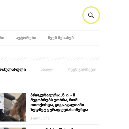
ᲖᲘ
ᲐᲕᲢᲝᲠᲔᲑᲘ
ᲩᲕᲔᲜ ᲨᲔᲡᲐᲮᲔᲑ
პოპულარული
ახალი
ჩვენ გირჩევთ
პროკურატურა: „ნ. ი. - მ
მეგობრებს უთხრა, რომ
თითქოსდა, გიგა ავალიანი
ზედმეტ ყურადღებას იჩენდა
მის მიმართ. ამით მან
2 დღის წინ
ალექსანდრე გაბაშვილი
წააქეზა, თავს დასხმოდა