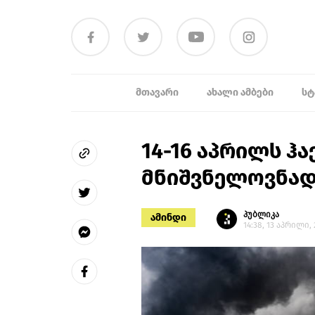
ᲛᲗᲐᲕᲐᲠᲘ
ᲐᲮᲐᲚᲘ ᲐᲛᲑᲔᲑᲘ
ᲡᲢ
14-16 აპრილს ჰ
მნიშვნელოვნად 
პუბლიკა
ამინდი
14:38, 13 აპრილი,