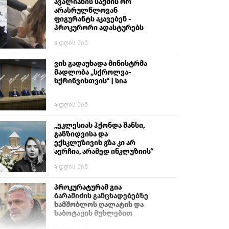
გიგა ავალიანს“
ავალიანის საქმის ორ
არასრულწლოვან
ფიგურანტს აკავებენ -
პროკურორი ადასტურებს
3 დღის წინ
ვის გადაუხადა მინისტრმა
მადლობა „სქროლვა-
სქრინვისთვის“ | სია
4 დღის წინ
„ეკლესიას ჰქონდა შანსი,
განზიდვისა და
ექსკლუზივის გზა კი არ
აერჩია, არამედ ინკლუზიის“
4 დღის წინ
პროკურატურამ გია
ბარამიძის განცხადებებზე
სამშობლოს ღალატის და
საბოტაჟის მუხლებით
გამოძიება დაიწყო
2 დღის წინ