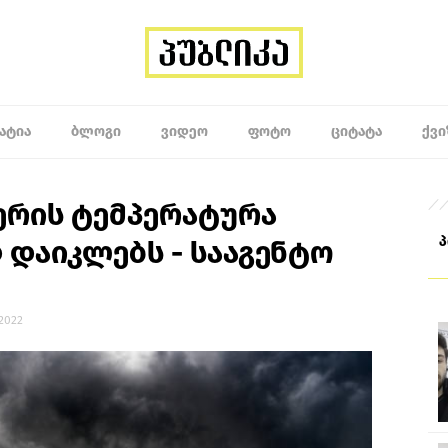
ᲐᲢᲘᲐ
ᲑᲚᲝᲒᲘ
ᲕᲘᲓᲔᲝ
ᲤᲝᲢᲝ
ᲪᲘᲢᲐᲢᲐ
ᲥᲕᲘ
აერის ტემპერატურა
დაიკლებს - სააგენტო
 2022