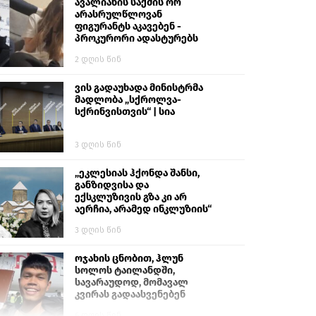
გიგა ავალიანს“
ავალიანის საქმის ორ
არასრულწლოვან
ფიგურანტს აკავებენ -
პროკურორი ადასტურებს
2 დღის წინ
ვის გადაუხადა მინისტრმა
მადლობა „სქროლვა-
სქრინვისთვის“ | სია
3 დღის წინ
„ეკლესიას ჰქონდა შანსი,
განზიდვისა და
ექსკლუზივის გზა კი არ
აერჩია, არამედ ინკლუზიის“
3 დღის წინ
ოჯახის ცნობით, ჰლუნ
სოლოს ტაილანდში,
სავარაუდოდ, მომავალ
კვირას გადაასვენებენ
6 დღის წინ