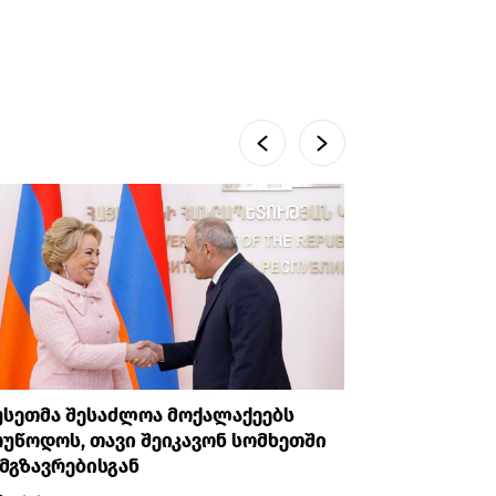
უსეთმა შესაძლოა მოქალაქეებს
თურქეთი
უწოდოს, თავი შეიკავონ სომხეთში
ანკარას 
მგზავრებისგან
აღიარები