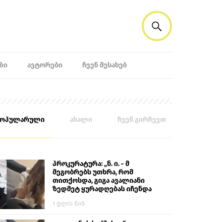
ᲖᲘ
ᲐᲕᲢᲝᲠᲔᲑᲘ
ᲩᲕᲔᲜ ᲨᲔᲡᲐᲮᲔᲑ
პოპულარული
ახალი
ჩვენ გირჩევთ
პროკურატურა: „ნ. ი. - მ
მეგობრებს უთხრა, რომ
თითქოსდა, გიგა ავალიანი
ზედმეტ ყურადღებას იჩენდა
მის მიმართ. ამით მან
1 დღის წინ
ალექსანდრე გაბაშვილი
წააქეზა, თავს დასხმოდა