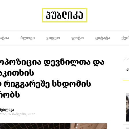
ᲐᲢᲘᲐ
ᲑᲚᲝᲒᲘ
ᲕᲘᲓᲔᲝ
ᲤᲝᲢᲝ
ᲪᲘᲢᲐᲢᲐ
ᲥᲕᲘ
ოპოზიცია დევნილთა და
აკითხის
 რიგგარეშე სხდომის
რობს
პუბლიკა
21:55, 17 იანვარი, 2022