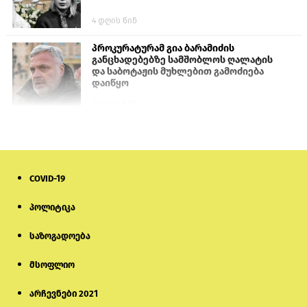
4 დღის წინ
პროკურატურამ გია ბარამიძის
განცხადებებზე სამშობლოს ღალატის
და საბოტაჟის მუხლებით გამოძიება
დაიწყო
2 დღის წინ
თურქეთის პარლამენტის წევრები
ანკარას აფხაზური პასპორტების
აღიარებისკენ მოუწოდებენ
COVID-19
1 დღის წინ
პოლიტიკა
მონიტორი: პირები, რომლებიც
თაღლითურ ქოლცენტრში
საზოგადოება
მუშაობდნენ, სავარაუდოდ, ისევ
აგრძელებენ დანაშაულებრივ
საქმიანობას
მსოფლიო
5 დღის წინ
არჩევნები 2021
რას ამბობს საქმის პროკურორი