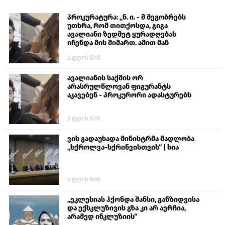
პროკურატურა: „ნ. ი. - მ მეგობრებს
უთხრა, რომ თითქოსდა, გიგა
ავალიანი ზედმეტ ყურადღებას
იჩენდა მის მიმართ. ამით მან
ალექსანდრე გაბაშვილი წააქეზა,
2 დღის წინ
თავს დასხმოდა გიგა ავალიანს“
ავალიანის საქმის ორ
არასრულწლოვან ფიგურანტს
აკავებენ - პროკურორი ადასტურებს
3 დღის წინ
ვის გადაუხადა მინისტრმა მადლობა
„სქროლვა-სქრინვისთვის“ | სია
4 დღის წინ
„ეკლესიას ჰქონდა შანსი, განზიდვისა
და ექსკლუზივის გზა კი არ აერჩია,
არამედ ინკლუზიის“