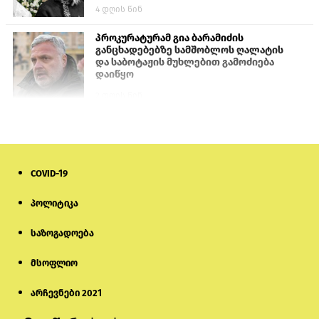
4 დღის წინ
პროკურატურამ გია ბარამიძის
განცხადებებზე სამშობლოს ღალატის
და საბოტაჟის მუხლებით გამოძიება
დაიწყო
2 დღის წინ
თურქეთის პარლამენტის წევრები
ანკარას აფხაზური პასპორტების
აღიარებისკენ მოუწოდებენ
COVID-19
1 დღის წინ
პოლიტიკა
მონიტორი: პირები, რომლებიც
თაღლითურ ქოლცენტრში
საზოგადოება
მუშაობდნენ, სავარაუდოდ, ისევ
აგრძელებენ დანაშაულებრივ
საქმიანობას
მსოფლიო
5 დღის წინ
არჩევნები 2021
რას ამბობს საქმის პროკურორი
არასრულწლოვნებისთვის