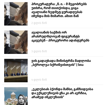
პროკურატურა: „ნ. ი. - მ მეგობრებს
უთხრა, რომ თითქოსდა, გიგა
ავალიანი ზედმეტ ყურადღებას
იჩენდა მის მიმართ. ამით მან
ალექსანდრე გაბაშვილი წააქეზა,
2 დღის წინ
თავს დასხმოდა გიგა ავალიანს“
ავალიანის საქმის ორ
არასრულწლოვან ფიგურანტს
აკავებენ - პროკურორი ადასტურებს
3 დღის წინ
ვის გადაუხადა მინისტრმა მადლობა
„სქროლვა-სქრინვისთვის“ | სია
4 დღის წინ
„ეკლესიას ჰქონდა შანსი, განზიდვისა
და ექსკლუზივის გზა კი არ აერჩია,
არამედ ინკლუზიის“