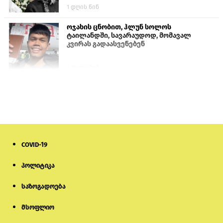
1 დღის წინ
ოჯახის ცნობით, ჰლუნ სოლოს
ტაილანდში, სავარაუდოდ, მომავალ
კვირას გადაასვენებენ
4 დღის წინ
სომხეთში რუს ბლოგერს სომხების
შეურაცხმყოფელი განცხადებების
გამო ბრალი წარუდგინეს
6 დღის წინ
COVID-19
ისტორიაში პირველად სომხეთის
კათოლიკოსი სასამართლოს წინაშე
წარსდგება
პოლიტიკა
საზოგადოება
6 დღის წინ
მსოფლიო
სემეკმა ელექტროენერგიის სრულ
გათიშვაზე პირველადი შეფასება