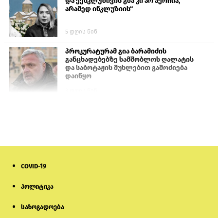
და ექსკლუზივის გზა კი არ აერჩია,
არამედ ინკლუზიის“
5 დღის წინ
პროკურატურამ გია ბარამიძის
განცხადებებზე სამშობლოს ღალატის
და საბოტაჟის მუხლებით გამოძიება
დაიწყო
3 დღის წინ
თურქეთის პარლამენტის წევრები
ანკარას აფხაზური პასპორტების
აღიარებისკენ მოუწოდებენ
2 დღის წინ
COVID-19
მონიტორი: პირები, რომლებიც
თაღლითურ ქოლცენტრში
მუშაობდნენ, სავარაუდოდ, ისევ
პოლიტიკა
აგრძელებენ დანაშაულებრივ
საქმიანობას
საზოგადოება
5 დღის წინ