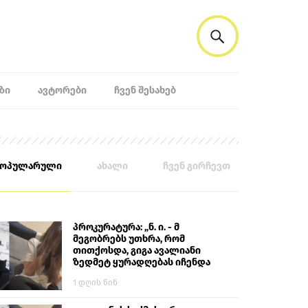
ᲖᲘ
ᲐᲕᲢᲝᲠᲔᲑᲘ
ᲩᲕᲔᲜ ᲨᲔᲡᲐᲮᲔᲑ
პოპულარული
ახალი
ჩვენ გირჩევთ
პროკურატურა: „ნ. ი. - მ
მეგობრებს უთხრა, რომ
თითქოსდა, გიგა ავალიანი
ზედმეტ ყურადღებას იჩენდა
მის მიმართ. ამით მან
1 დღის წინ
ალექსანდრე გაბაშვილი
წააქეზა, თავს დასხმოდა