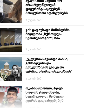
გიგა ავალიანს“
ავალიანის საქმის ორ
არასრულწლოვან
ფიგურანტს აკავებენ -
პროკურორი ადასტურებს
2 დღის წინ
ვის გადაუხადა მინისტრმა
მადლობა „სქროლვა-
სქრინვისთვის“ | სია
3 დღის წინ
„ეკლესიას ჰქონდა შანსი,
განზიდვისა და
ექსკლუზივის გზა კი არ
აერჩია, არამედ ინკლუზიის“
3 დღის წინ
ოჯახის ცნობით, ჰლუნ
სოლოს ტაილანდში,
სავარაუდოდ, მომავალ
კვირას გადაასვენებენ
6 დღის წინ