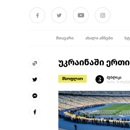
ᲛᲗᲐᲕᲐᲠᲘ
ᲐᲮᲐᲚᲘ ᲐᲛᲑᲔᲑᲘ
ᲡᲢ
უკრაინაში ერთი
პუბლიკა
მსოფლიო
14:04, 16 თებ