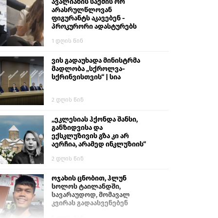
გიგა ავალიანს“
ავალიანის საქმის ორ
არასრულწლოვან
ფიგურანტს აკავებენ -
პროკურორი ადასტურებს
1 დღის წინ
ვის გადაუხადა მინისტრმა
მადლობა „სქროლვა-
სქრინვისთვის“ | სია
2 დღის წინ
„ეკლესიას ჰქონდა შანსი,
განზიდვისა და
ექსკლუზივის გზა კი არ
აერჩია, არამედ ინკლუზიის“
2 დღის წინ
ოჯახის ცნობით, ჰლუნ
სოლოს ტაილანდში,
სავარაუდოდ, მომავალ
კვირას გადაასვენებენ
5 დღის წინ