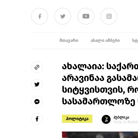
ᲛᲗᲐᲕᲐᲠᲘ
ᲐᲮᲐᲚᲘ ᲐᲛᲑᲔᲑᲘ
ᲡᲢ
ახალაია: საქა
არავინაა გასა
სიტყვისთვის, რ
სასამართლოზე 
პუბლიკა
პოლიტიკა
13:24, 21 მაისი