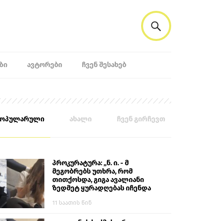
ᲖᲘ
ᲐᲕᲢᲝᲠᲔᲑᲘ
ᲩᲕᲔᲜ ᲨᲔᲡᲐᲮᲔᲑ
პოპულარული
ახალი
ჩვენ გირჩევთ
პროკურატურა: „ნ. ი. - მ
მეგობრებს უთხრა, რომ
თითქოსდა, გიგა ავალიანი
ზედმეტ ყურადღებას იჩენდა
მის მიმართ. ამით მან
11 საათის წინ
ალექსანდრე გაბაშვილი
წააქეზა, თავს დასხმოდა