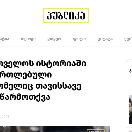
ᲐᲢᲘᲐ
ᲑᲚᲝᲒᲘ
ᲕᲘᲓᲔᲝ
ᲤᲝᲢᲝ
ᲪᲘᲢᲐᲢᲐ
ᲥᲕᲘ
რთველოს ისტორიაში
მართლებული
ომელიც თავისსავე
წარმოთქვა
, 2026