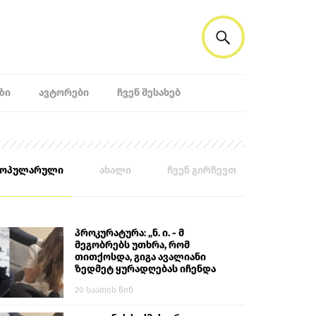
ᲖᲘ
ᲐᲕᲢᲝᲠᲔᲑᲘ
ᲩᲕᲔᲜ ᲨᲔᲡᲐᲮᲔᲑ
პოპულარული
ახალი
ჩვენ გირჩევთ
პროკურატურა: „ნ. ი. - მ
მეგობრებს უთხრა, რომ
თითქოსდა, გიგა ავალიანი
ზედმეტ ყურადღებას იჩენდა
მის მიმართ. ამით მან
20 საათის წინ
ალექსანდრე გაბაშვილი
წააქეზა, თავს დასხმოდა