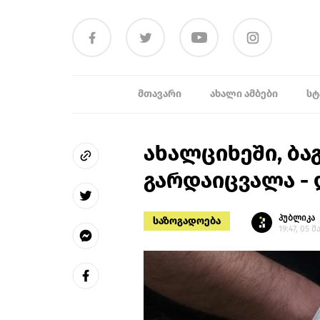
ᲛᲗᲐᲕᲐᲠᲘ
ᲐᲮᲐᲚᲘ ᲐᲛᲑᲔᲑᲘ
ᲡᲢ
ახალციხეში, ბაგ
გარდაიცვალა - 
პუბლიკა
საზოგადოება
19:47, 05 