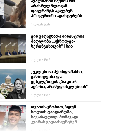
გიგა ავალიანს“
ავალიანის საქმის ორ
არასრულწლოვან
ფიგურანტს აკავებენ -
პროკურორი ადასტურებს
1 დღის წინ
ვის გადაუხადა მინისტრმა
მადლობა „სქროლვა-
სქრინვისთვის“ | სია
2 დღის წინ
„ეკლესიას ჰქონდა შანსი,
განზიდვისა და
ექსკლუზივის გზა კი არ
აერჩია, არამედ ინკლუზიის“
2 დღის წინ
ოჯახის ცნობით, ჰლუნ
სოლოს ტაილანდში,
სავარაუდოდ, მომავალ
კვირას გადაასვენებენ
5 დღის წინ