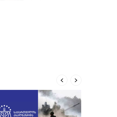
სემეკმა ელექტროენერგიის
სრულ გათიშვაზე
პირველადი შეფასება
წარადგინა
6 დღის წინ
პროკურატურამ გია
ბარამიძის განცხადებებზე
სამშობლოს ღალატის და
საბოტაჟის მუხლებით
გამოძიება დაიწყო
3 საათის წინ
მიქანაძე: სტუდენტი
მობილობით კერძო
უნივერსიტეტში თუ
გადადის, დაფინანსება აღარ
ექნება
6 დღის წინ
ნიკოლ ფაშინიანის ცოლს,
ანნა აკობიანს მოკვლით
დაემუქრნენ — სომხეთში