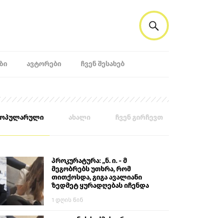
ᲖᲘ
ᲐᲕᲢᲝᲠᲔᲑᲘ
ᲩᲕᲔᲜ ᲨᲔᲡᲐᲮᲔᲑ
პოპულარული
ახალი
ჩვენ გირჩევთ
პროკურატურა: „ნ. ი. - მ
მეგობრებს უთხრა, რომ
თითქოსდა, გიგა ავალიანი
ზედმეტ ყურადღებას იჩენდა
მის მიმართ. ამით მან
1 დღის წინ
ალექსანდრე გაბაშვილი
წააქეზა, თავს დასხმოდა