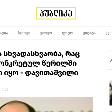
ᲐᲢᲘᲐ
ᲑᲚᲝᲒᲘ
ᲕᲘᲓᲔᲝ
ᲤᲝᲢᲝ
ᲪᲘᲢᲐᲢᲐ
ᲥᲕᲘ
 სხვადასხვაობა, რაც
კონკრეტულ წერილში
 იყო - დავითაშვილი
ი, 2023