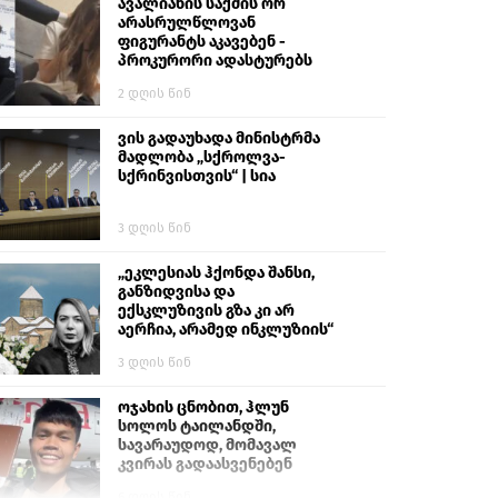
გიგა ავალიანს“
ავალიანის საქმის ორ
არასრულწლოვან
ფიგურანტს აკავებენ -
პროკურორი ადასტურებს
2 დღის წინ
ვის გადაუხადა მინისტრმა
მადლობა „სქროლვა-
სქრინვისთვის“ | სია
3 დღის წინ
„ეკლესიას ჰქონდა შანსი,
განზიდვისა და
ექსკლუზივის გზა კი არ
აერჩია, არამედ ინკლუზიის“
3 დღის წინ
ოჯახის ცნობით, ჰლუნ
სოლოს ტაილანდში,
სავარაუდოდ, მომავალ
კვირას გადაასვენებენ
6 დღის წინ