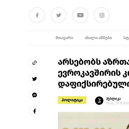
ᲛᲗᲐᲕᲐᲠᲘ
ᲐᲮᲐᲚᲘ ᲐᲛᲑᲔᲑᲘ
ᲡᲢ
არსებობს აზრთა
ევროკავშირის 
დაფიქსირებული
პუბლიკა
პოლიტიკა
19:05, 29 მაის