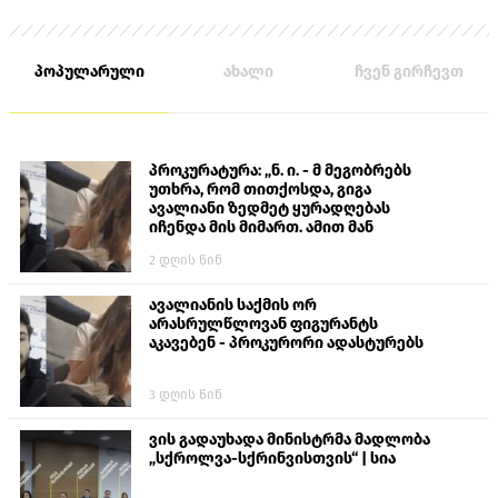
პოპულარული
ახალი
ჩვენ გირჩევთ
პროკურატურა: „ნ. ი. - მ მეგობრებს
უთხრა, რომ თითქოსდა, გიგა
ავალიანი ზედმეტ ყურადღებას
იჩენდა მის მიმართ. ამით მან
ალექსანდრე გაბაშვილი წააქეზა,
2 დღის წინ
თავს დასხმოდა გიგა ავალიანს“
ავალიანის საქმის ორ
არასრულწლოვან ფიგურანტს
აკავებენ - პროკურორი ადასტურებს
3 დღის წინ
ვის გადაუხადა მინისტრმა მადლობა
„სქროლვა-სქრინვისთვის“ | სია