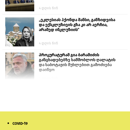
4 დღის წინ
„ეკლესიას ჰქონდა შანსი, განზიდვისა
და ექსკლუზივის გზა კი არ აერჩია,
არამედ ინკლუზიის“
4 დღის წინ
პროკურატურამ გია ბარამიძის
განცხადებებზე სამშობლოს ღალატის
და საბოტაჟის მუხლებით გამოძიება
დაიწყო
1 დღის წინ
თურქეთის პარლამენტის წევრები
ანკარას აფხაზური პასპორტების
აღიარებისკენ მოუწოდებენ
1 დღის წინ
COVID-19
ნიკოლ ფაშინიანის ცოლს, ანნა