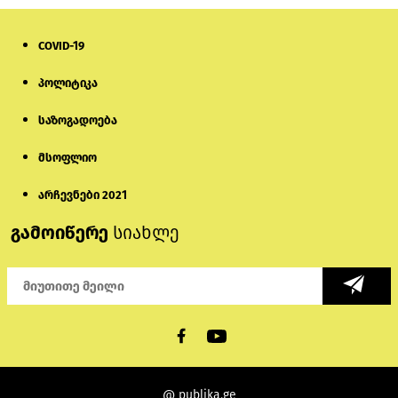
დაიწყო
1 დღის წინ
COVID-19
მიქანაძე: სტუდენტი მობილობით
პოლიტიკა
კერძო უნივერსიტეტში თუ გადადის,
დაფინანსება აღარ ექნება
საზოგადოება
6 დღის წინ
მსოფლიო
ნიკოლ ფაშინიანის ცოლს, ანნა
აკობიანს მოკვლით დაემუქრნენ —
არჩევნები 2021
სომხეთში გამოძიება დაიწყო
გამოიწერე
სიახლე
5 დღის წინ
თურქეთის პარლამენტის წევრები
ანკარას აფხაზური პასპორტების
აღიარებისკენ მოუწოდებენ
16 საათის წინ
მონიტორი: პირები, რომლებიც
@ publika.ge