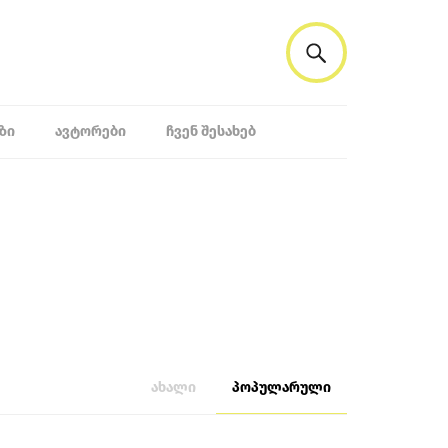
ᲖᲘ
ᲐᲕᲢᲝᲠᲔᲑᲘ
ᲩᲕᲔᲜ ᲨᲔᲡᲐᲮᲔᲑ
ახალი
პოპულარული