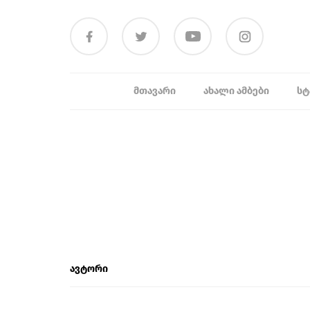
ᲛᲗᲐᲕᲐᲠᲘ
ᲐᲮᲐᲚᲘ ᲐᲛᲑᲔᲑᲘ
ᲡᲢ
ავტორი