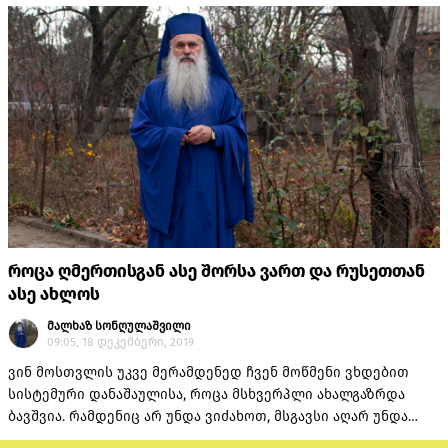
მცდელობა, რომ კონტინენტის უძლიერესსა და უმშვენიერეს
ქვეყანას დაეძლია ის პოლარიზება, რომელიც ქვეყანას
განვითარების შესაძლებლობას უკლავდა.
როცა ღმერთისგან ასე შორსა ვართ და რუსეთთან
ასე ახლოს
მალხაზ სონღულაშვილი
09:05, 18 დეკემბერი, 2019
ვინ მოსთვლის უკვე მერამდენედ ჩვენ მოწმენი ვხდებით
სისტემური დანაშაულისა, როცა მსხვერპლი ახალგაზრდა
ბავშვია. რამდენიც არ უნდა ვიძახოთ, მსგავსი აღარ უნდა
განმეორდესო, გულის სიღრმეში ვიცით, რომ მაინც