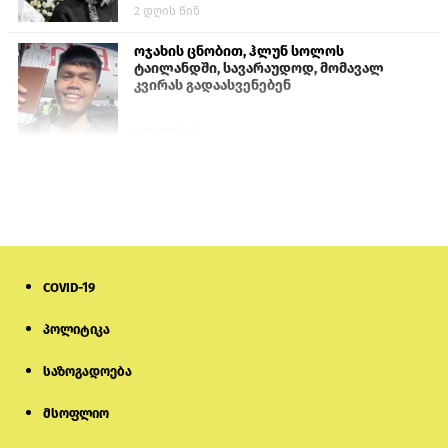
2 დღის წინ
ოჯახის ცნობით, ჰლუნ სოლოს
ტაილანდში, სავარაუდოდ, მომავალ
კვირას გადაასვენებენ
5 დღის წინ
სემეკმა ელექტროენერგიის სრულ
გათიშვაზე პირველადი შეფასება
წარადგინა
6 დღის წინ
COVID-19
მიქანაძე: სტუდენტი მობილობით
კერძო უნივერსიტეტში თუ გადადის,
დაფინანსება აღარ ექნება
პოლიტიკა
საზოგადოება
5 დღის წინ
მსოფლიო
ნიკოლ ფაშინიანის ცოლს, ანნა
აკობიანს მოკვლით დაემუქრნენ —