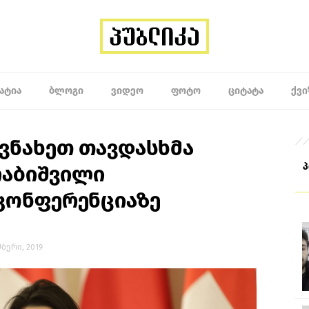
ᲐᲢᲘᲐ
ᲑᲚᲝᲒᲘ
ᲕᲘᲓᲔᲝ
ᲤᲝᲢᲝ
ᲪᲘᲢᲐᲢᲐ
ᲥᲕᲘ
ვნახეთ თავდასხმა
რაბიშვილი
კონფერენციაზე
მბერი, 2019