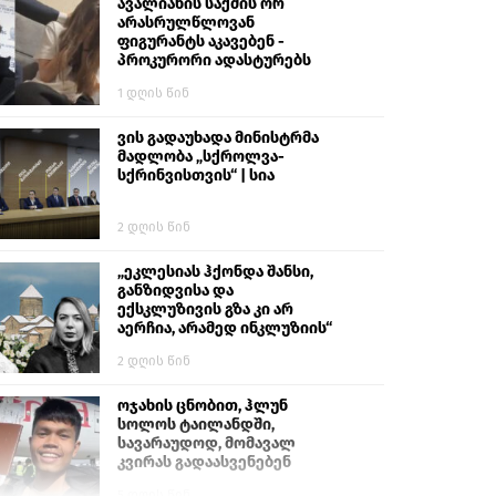
გიგა ავალიანს“
ავალიანის საქმის ორ
არასრულწლოვან
ფიგურანტს აკავებენ -
პროკურორი ადასტურებს
1 დღის წინ
ვის გადაუხადა მინისტრმა
მადლობა „სქროლვა-
სქრინვისთვის“ | სია
2 დღის წინ
„ეკლესიას ჰქონდა შანსი,
განზიდვისა და
ექსკლუზივის გზა კი არ
აერჩია, არამედ ინკლუზიის“
2 დღის წინ
ოჯახის ცნობით, ჰლუნ
სოლოს ტაილანდში,
სავარაუდოდ, მომავალ
კვირას გადაასვენებენ
5 დღის წინ