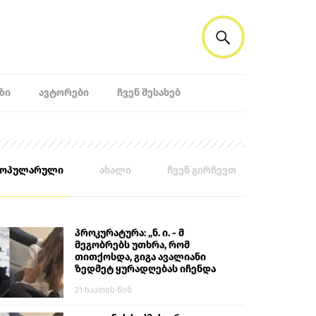
ᲖᲘ
ᲐᲕᲢᲝᲠᲔᲑᲘ
ᲩᲕᲔᲜ ᲨᲔᲡᲐᲮᲔᲑ
პოპულარული
ახალი
ჩვენ გირჩევთ
პროკურატურა: „ნ. ი. - მ
მეგობრებს უთხრა, რომ
თითქოსდა, გიგა ავალიანი
ზედმეტ ყურადღებას იჩენდა
მის მიმართ. ამით მან
21 საათის წინ
ალექსანდრე გაბაშვილი
წააქეზა, თავს დასხმოდა