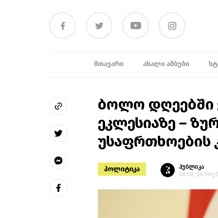
ᲛᲗᲐᲕᲐᲠᲘ
ᲐᲮᲐᲚᲘ ᲐᲛᲑᲔᲑᲘ
ᲡᲢ
ბოლო დღეებში 
ეკლესიაზე – ზუ
უსაფრთხოების 
პუბლიკა
პოლიტიკა
08:02, 06 ნოე