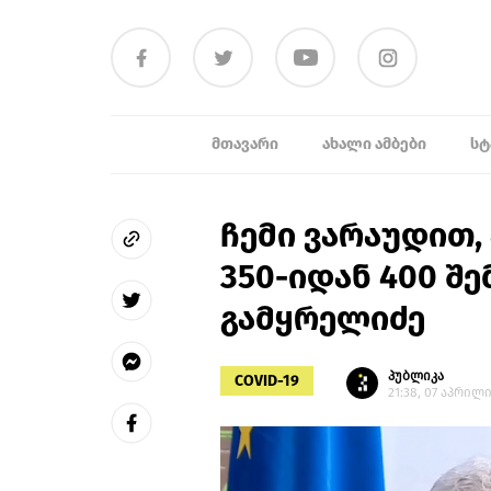
ᲛᲗᲐᲕᲐᲠᲘ
ᲐᲮᲐᲚᲘ ᲐᲛᲑᲔᲑᲘ
ᲡᲢ
ჩემი ვარაუდით,
350-იდან 400 შე
გამყრელიძე
პუბლიკა
COVID-19
21:38, 07 აპრილი