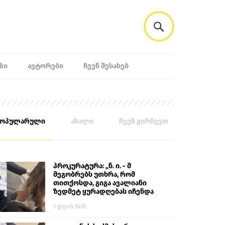
ᲖᲘ
ᲐᲕᲢᲝᲠᲔᲑᲘ
ᲩᲕᲔᲜ ᲨᲔᲡᲐᲮᲔᲑ
პოპულარული
ახალი
ჩვენ გირჩევთ
პროკურატურა: „ნ. ი. - მ
მეგობრებს უთხრა, რომ
თითქოსდა, გიგა ავალიანი
ზედმეტ ყურადღებას იჩენდა
მის მიმართ. ამით მან
1 დღის წინ
ალექსანდრე გაბაშვილი
წააქეზა, თავს დასხმოდა