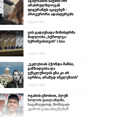
გიგა ავალიანს“
ავალიანის საქმის ორ
არასრულწლოვან
ფიგურანტს აკავებენ -
პროკურორი ადასტურებს
2 დღის წინ
ვის გადაუხადა მინისტრმა
მადლობა „სქროლვა-
სქრინვისთვის“ | სია
3 დღის წინ
„ეკლესიას ჰქონდა შანსი,
განზიდვისა და
ექსკლუზივის გზა კი არ
აერჩია, არამედ ინკლუზიის“
3 დღის წინ
ოჯახის ცნობით, ჰლუნ
სოლოს ტაილანდში,
სავარაუდოდ, მომავალ
კვირას გადაასვენებენ
6 დღის წინ