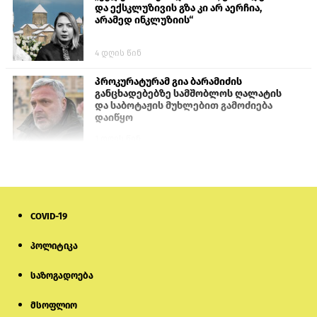
და ექსკლუზივის გზა კი არ აერჩია,
არამედ ინკლუზიის“
4 დღის წინ
პროკურატურამ გია ბარამიძის
განცხადებებზე სამშობლოს ღალატის
და საბოტაჟის მუხლებით გამოძიება
დაიწყო
1 დღის წინ
თურქეთის პარლამენტის წევრები
ანკარას აფხაზური პასპორტების
აღიარებისკენ მოუწოდებენ
COVID-19
1 დღის წინ
პოლიტიკა
ნიკოლ ფაშინიანის ცოლს, ანნა
აკობიანს მოკვლით დაემუქრნენ —
საზოგადოება
სომხეთში გამოძიება დაიწყო
მსოფლიო
6 დღის წინ