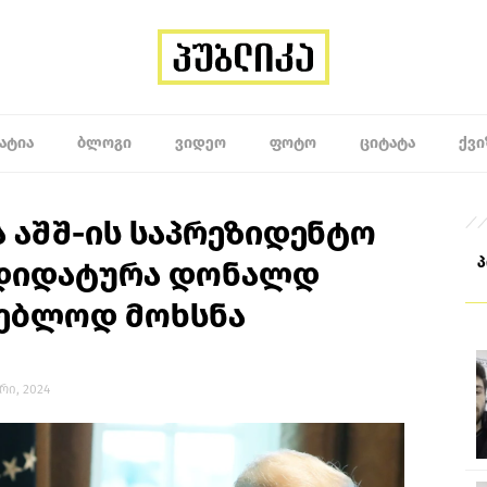
ᲐᲢᲘᲐ
ᲑᲚᲝᲒᲘ
ᲕᲘᲓᲔᲝ
ᲤᲝᲢᲝ
ᲪᲘᲢᲐᲢᲐ
ᲥᲕᲘ
 აშშ-ის საპრეზიდენტო
ნდიდატურა დონალდ
გებლოდ მოხსნა
არი, 2024