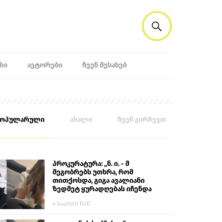
ᲖᲘ
ᲐᲕᲢᲝᲠᲔᲑᲘ
ᲩᲕᲔᲜ ᲨᲔᲡᲐᲮᲔᲑ
პოპულარული
ახალი
ჩვენ გირჩევთ
პროკურატურა: „ნ. ი. - მ
მეგობრებს უთხრა, რომ
თითქოსდა, გიგა ავალიანი
ზედმეტ ყურადღებას იჩენდა
მის მიმართ. ამით მან
4 საათის წინ
ალექსანდრე გაბაშვილი
წააქეზა, თავს დასხმოდა