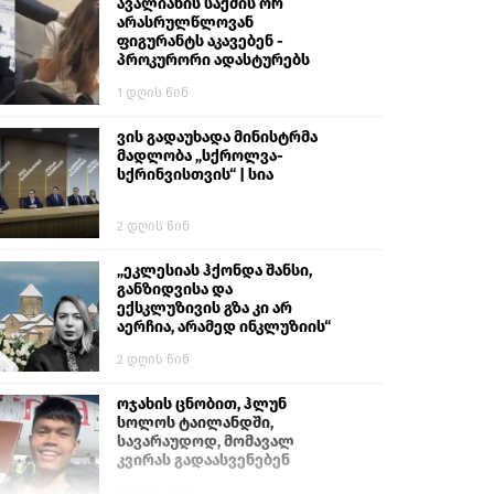
გიგა ავალიანს“
ავალიანის საქმის ორ
არასრულწლოვან
ფიგურანტს აკავებენ -
პროკურორი ადასტურებს
1 დღის წინ
ვის გადაუხადა მინისტრმა
მადლობა „სქროლვა-
სქრინვისთვის“ | სია
2 დღის წინ
„ეკლესიას ჰქონდა შანსი,
განზიდვისა და
ექსკლუზივის გზა კი არ
აერჩია, არამედ ინკლუზიის“
2 დღის წინ
ოჯახის ცნობით, ჰლუნ
სოლოს ტაილანდში,
სავარაუდოდ, მომავალ
კვირას გადაასვენებენ
5 დღის წინ