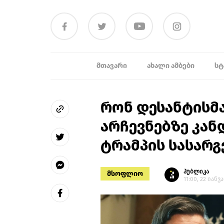
ᲛᲗᲐᲕᲐᲠᲘ
ᲐᲮᲐᲚᲘ ᲐᲛᲑᲔᲑᲘ
ᲡᲢ
რონ დესანტისმა
არჩევნებზე კა
ტრამპის სასარ
პუბლიკა
მსოფლიო
11:00, 22 იანვ