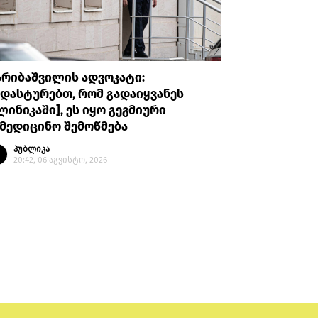
არიბაშვილის ადვოკატი:
პროკურატუ
დასტურებთ, რომ გადაიყვანეს
უთხრა, რ
ლინიკაში], ეს იყო გეგმიური
ავალიანი
მედიცინო შემოწმება
მის მიმა
გაბაშვილ
პუბლიკა
გიგა ავა
20:42, 06 აგვისტო, 2026
პუბლი
20:08, 