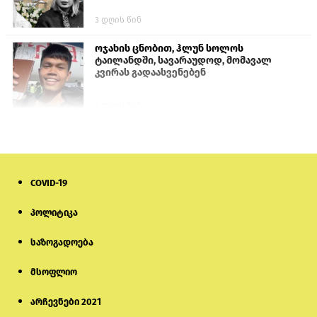
3 დღის წინ
ოჯახის ცნობით, ჰლუნ სოლოს
ტაილანდში, სავარაუდოდ, მომავალ
კვირას გადაასვენებენ
6 დღის წინ
პროკურატურამ გია ბარამიძის
განცხადებებზე სამშობლოს ღალატის
და საბოტაჟის მუხლებით გამოძიება
დაიწყო
COVID-19
9 საათის წინ
პოლიტიკა
მიქანაძე: სტუდენტი მობილობით
კერძო უნივერსიტეტში თუ გადადის,
საზოგადოება
დაფინანსება აღარ ექნება
მსოფლიო
6 დღის წინ
არჩევნები 2021
ნიკოლ ფაშინიანის ცოლს, ანნა