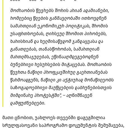
მოძრაობის წევრებს შორის არიან ადამიანები,
რომლებიც წლების განმავლობაში ითხოვდნენ
სამართლიან ეკონომიკურ პოლიტიკას, შრომის
უსაფრთხოებას, ღირსეულ შრომით პირობებს,
ხარისხიან და ხელმისაწვდომ ჯანდაცვასა და
განათლებას, თანასწორობას, სამართლიან
მართლმსაჯულებას, ეწინააღმდეგებოდნენ
ბუნებრივი რესურსების მიტაცებას. მოძრაობის
წევრთა ნაწილი პროფკავშირულ გაერთიანებას
წარმოადგენს, ნაწილი კი აქტიურად მონაწილეობს
საზოგადოებრივი მაუწყებლის დაბრუნებისთვის
მიმდინარე პროტესტში“, – აღნიშნავენ
დამფუძნებლები.
მათი ცნობით, უახლოეს თვეებში დაგეგმილია
სრულფასოვანი საპროგრამო დოკუმენტის შემუშავება,