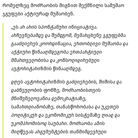
რომელზეც მოძრაობის შიგნით შექმნილი სამუშაო
ჯგუფები აქტიურად მუშაობენ.
„ეს არ არის სპონტანური ინიციატივა.
არჩევნებამდე და შემდგომ, მემარცხენე ჯგუფებმა
გააძლიერეს კოორდინაცია, ერთობლივი მუშაობა და
აქტიური წინააღმდეგობა ერთპარტიული
მმართველობისა და კონსოლიდირებული
ავტორიტარიზმის წინააღმდეგ.
დღეს ავტორიტარიზმის გაძლიერების, შიშისა და
დაბნეულობის ფონზე, მოძრაობისთვის
მნიშვნელოვანია დემოკრატიაზე,
სამართლიანობაზე, თანასწორობასა და უკეთეს
პოლიტიკურ და ეკონომიკურ სისტემაზე ღიად და
უკომპრომისოდ საუბარი. მოძრაობა ამის
მიღწევას არგუმენტების თანმიმდევრული