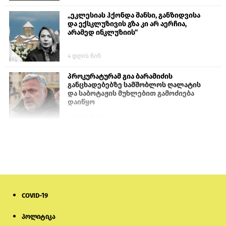
„ეკლესიას ჰქონდა შანსი, განზიდვისა
და ექსკლუზივის გზა კი არ აერჩია,
არამედ ინკლუზიის“
4 დღის წინ
პროკურატურამ გია ბარამიძის
განცხადებებზე სამშობლოს ღალატის
და საბოტაჟის მუხლებით გამოძიება
დაიწყო
2 დღის წინ
თურქეთის პარლამენტის წევრები
ანკარას აფხაზური პასპორტების
აღიარებისკენ მოუწოდებენ
1 დღის წინ
COVID-19
ნიკოლ ფაშინიანის ცოლს, ანნა
აკობიანს მოკვლით დაემუქრნენ —
სომხეთში გამოძიება დაიწყო
პოლიტიკა