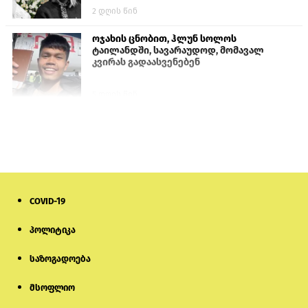
2 დღის წინ
ოჯახის ცნობით, ჰლუნ სოლოს
ტაილანდში, სავარაუდოდ, მომავალ
კვირას გადაასვენებენ
5 დღის წინ
სემეკმა ელექტროენერგიის სრულ
გათიშვაზე პირველადი შეფასება
წარადგინა
6 დღის წინ
COVID-19
მიქანაძე: სტუდენტი მობილობით
კერძო უნივერსიტეტში თუ გადადის,
დაფინანსება აღარ ექნება
პოლიტიკა
საზოგადოება
5 დღის წინ
მსოფლიო
ნიკოლ ფაშინიანის ცოლს, ანნა
აკობიანს მოკვლით დაემუქრნენ —