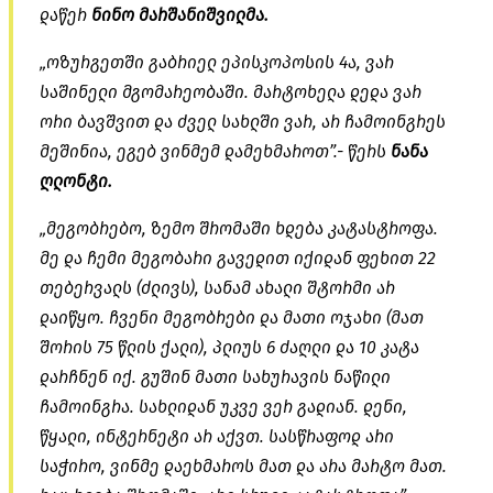
დაწერ
ნინო მარშანიშვილმა.
„ოზურგეთში გაბრიელ ეპისკოპოსის 4ა, ვარ
საშინელი მგომარეობაში. მარტოხელა დედა ვარ
ორი ბავშვით და ძველ სახლში ვარ, არ ჩამოინგრეს
მეშინია, ეგებ ვინმემ დამეხმაროთ”.- წერს
ნანა
ღლონტი.
„მეგობრებო, ზემო შრომაში ხდება კატასტროფა.
მე და ჩემი მეგობარი გავედით იქიდან ფეხით 22
თებერვალს (ძლივს), სანამ ახალი შტორმი არ
დაიწყო. ჩვენი მეგობრები და მათი ოჯახი (მათ
შორის 75 წლის ქალი), პლიუს 6 ძაღლი და 10 კატა
დარჩნენ იქ. გუშინ მათი სახურავის ნაწილი
ჩამოინგრა. სახლიდან უკვე ვერ გადიან. დენი,
წყალი, ინტერნეტი არ აქვთ. სასწრაფოდ არი
საჭირო, ვინმე დაეხმაროს მათ და არა მარტო მათ.