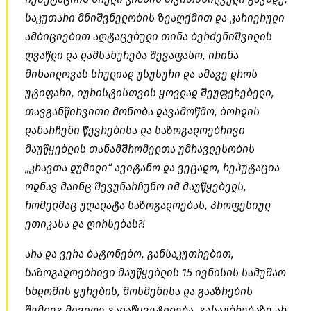
საკუთარი მნიშვნელობის ზეაღქმით და კარიერული
ამბიციებით აღტაცებული თინა ბერძენიშვილის
ღვაწლი და დამსახურება შევაფასო, ირინა
მიხაილოვას სრულიად უსუსური და ამავე დროს
უტიფარი, იურისტისთვის ყოვლად შეუფერებელი,
თავგანწირვითი მონობა დავამოწმო, ბორდის
დანარჩენი წევრებისა და საზოგადოებრივი
მაუწყებლის თანამშრომელთა უმრავლესობის
„კრავთა დუმილი“ ავიტანო და ვეცადო, რეპუტაცია
ოდნავ მაინც შევუნარჩუნო იმ მაუწყებელს,
რომელმაც უღალატა საზოგადოებას, პროფესიულ
ეთიკასა და ღირსებას?!
არა და ვერა ბატონებო, განსაკუთრებით,
საზოგადოებრივი მაუწყებლის 15 ივნისის სამუშაო
სხდომის ყურების, მოსმენისა და გააზრების
შემდეგ მივიღე გადაწყვეტილება, გასაუბრებაზე არ