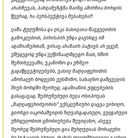
არარჩევას, პარლამენტმა მაინც ამირჩია ბორდის
წევრად, რა პერსპექტივა მესახება?!
ლაშა ტუღუშისა და ლიკა ბასილაია-შავგულიძის
გამოკლებით, პირისპირ უნდა დავსხდე იმ
ადამიანებთან, ვისაც არანაირ პატივს არ ვცემ,
უშედეგოდ უნდა ვეწინააღმდეგო მათ, ხშირ
შემთხვევაში, უკანონო და უზნეო
გადაწყვეტილებებს, ვასილ მაღლაფერიძის
ამორალურ ბოდვებს ვუსმინო, სახალხო დამცველის
მიერ ბორდში მეორედ, ადამიანის უფლებების
დასაცავად, შებრუნებული ბელა ოსიპოვას
„მაღლაფერიძეობის“ ექსკლუზიური დაცვა ვიხილო,
გიორგი იაკობაშვილის ზღვარგადასული, ვულგარული
უზრდელობით ცნობიერება შევილახო, ასევე
მეორედ შებრუნებული გია მურღულიას მორალური
რეპუტაციის სრული კრახის თვითმხილველი გავხდე,