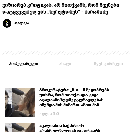
ვიზიარებ კრიტიკას, არ მითქვამს, რომ ჩვენები
დატყვევებულებს „ხვრეტდნენ“ - ბარამიძე
პუბლიკა
პოპულარული
ახალი
ჩვენ გირჩევთ
პროკურატურა: „ნ. ი. - მ მეგობრებს
უთხრა, რომ თითქოსდა, გიგა
ავალიანი ზედმეტ ყურადღებას
იჩენდა მის მიმართ. ამით მან
ალექსანდრე გაბაშვილი წააქეზა,
2 დღის წინ
თავს დასხმოდა გიგა ავალიანს“
ავალიანის საქმის ორ
არასრულწლოვან ფიგურანტს