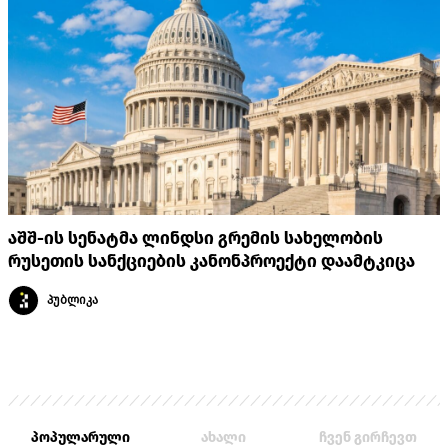
აშშ-ის სენატმა ლინდსი გრემის სახელობის
რუსეთის სანქციების კანონპროექტი დაამტკიცა
პუბლიკა
პოპულარული
ახალი
ჩვენ გირჩევთ