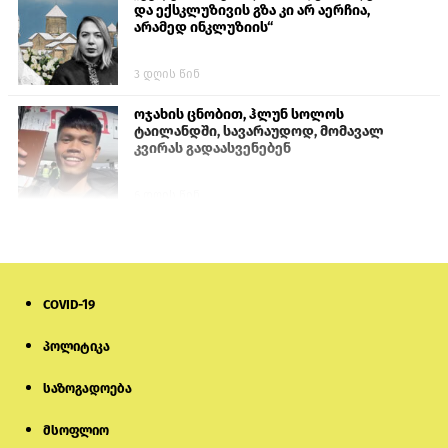
და ექსკლუზივის გზა კი არ აერჩია,
არამედ ინკლუზიის“
3 დღის წინ
ოჯახის ცნობით, ჰლუნ სოლოს
ტაილანდში, სავარაუდოდ, მომავალ
კვირას გადაასვენებენ
6 დღის წინ
პროკურატურამ გია ბარამიძის
განცხადებებზე სამშობლოს ღალატის
და საბოტაჟის მუხლებით გამოძიება
დაიწყო
COVID-19
14 საათის წინ
პოლიტიკა
მიქანაძე: სტუდენტი მობილობით
კერძო უნივერსიტეტში თუ გადადის,
საზოგადოება
დაფინანსება აღარ ექნება
მსოფლიო
6 დღის წინ